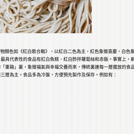
食物顏色如《紅白歌合戰》，以紅白二色為主，紅色象徵喜慶，白色
，最具代表性的食品有紅白魚糕、紅白酢拌蘿蔔絲和赤飯。事實上，
的「重箱」裏，象徵福氣與幸福交疊而來，傳統裏連每一層擺放的食
兩三層為主。食品多為冷盤，方便預先製作及保存。例如有：