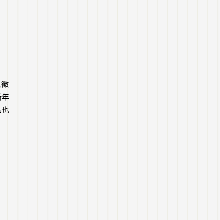
象徵
新年
品也