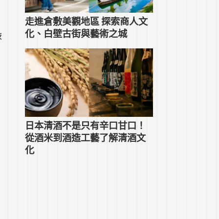
走進倉敷美觀地區 探索商人文
化、白壁古街與藝術之城
夜
日本清酒不是只有辛口甘口！
從酒米到酒造工藝了解清酒文
化