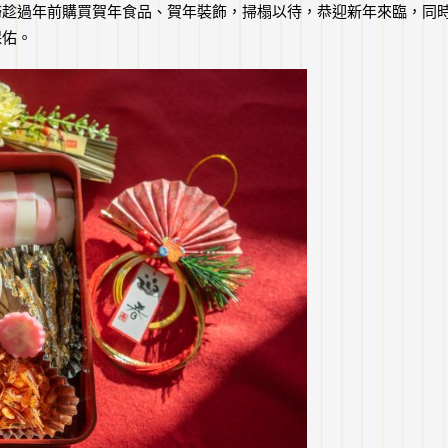
婦趁過年前購買賀年食品、賀年裝飾，掃榻以待，恭迎新年來臨，同
保佑。