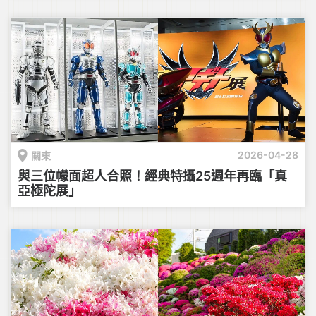
2026-04-28
關東
與三位幪面超人合照！經典特攝25週年再臨「真
亞極陀展」