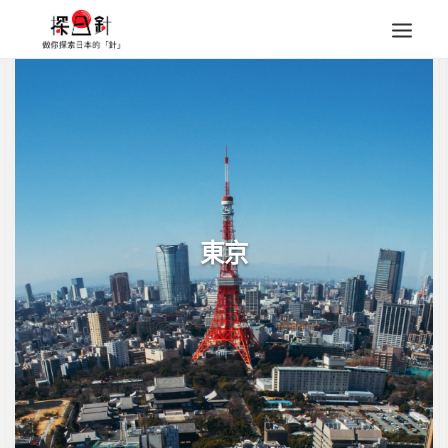
東北
四國
中部
人氣目的地
東京
本地情報
東瀛特集
旅遊商品
Search
for: