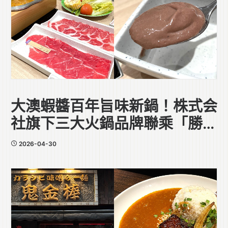
大澳蝦醬百年旨味新鍋！株式会
社旗下三大火鍋品牌聯乘「勝利
香蝦廠」
2026-04-30