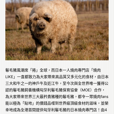
鬈毛豬風潮席「捲」全球，而日本一人燒肉專門店「燒肉
LIKE」一直都致力為大家帶來高品質又多元化的食材，由日本
三大和牛之一的神戶牛及近江牛，至今次與全世界唯一獲得公
認的鬈毛豬飼養機構匈牙利鬈毛豬保育協會（MOE）合作，
為大家帶來世界三大最矜貴豬種的鬈毛豬，都令一眾燒肉fans
能以極為「貼地」的價錢品嚐到世界級頂級食材的滋味，並榮
幸地成為全港首間提供匈牙利鬈毛豬的日本燒肉專門店！由4