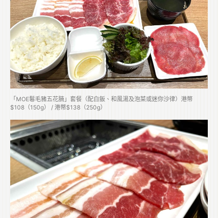
「MOE鬈毛豬五花腩」套餐（配白飯、和風湯及泡菜或迷你沙律）港幣
$108（150g） / 港幣$138（250g）