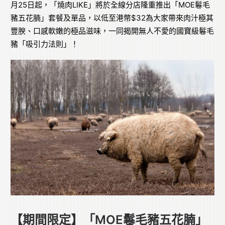
月25日起，「燒肉LIKE」將於全線分店隆重推出「MOE鬈毛
豬五花腩」套餐及單品，以低至港幣$32為大家帶來肉汁極其
豐腴、口感軟嫩的極品滋味，一同揭開無人不愛的國寶級鬈毛
豬「吸引力法則」！
【期間限定】「MOE鬈毛豬五花腩」