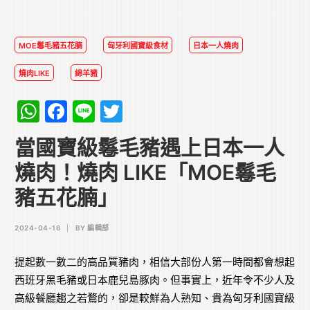
MOE鬈毛豬五花腩
匈牙利國寶級食材
日本一人燒肉
燒肉LIKE
綿羊豬
WhatsApp
Facebook
Line
Twitter
當國寶級鬈毛豬遇上日本一人
燒肉！燒肉 LIKE「MOE鬈毛
豬五花腩」
2024-04-16
|
BY
編輯部
提起數一數二的高品質豬肉，相信大部份人第一時間都會想起
西班牙黑毛豬或日本鹿兒島豚肉。但事實上，近年令不少人及
高級餐廳趨之若鶩的，卻是較鮮為人熟知、貴為匈牙利國寶級