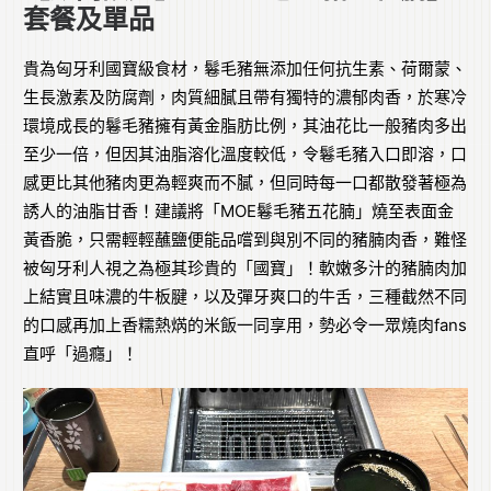
套餐及單品
貴為匈牙利國寶級食材，鬈毛豬無添加任何抗生素、荷爾蒙、
生長激素及防腐劑，肉質細膩且帶有獨特的濃郁肉香，於寒冷
環境成長的鬈毛豬擁有黃金脂肪比例，其油花比一般豬肉多出
至少一倍，但因其油脂溶化溫度較低，令鬈毛豬入口即溶，口
感更比其他豬肉更為輕爽而不膩，但同時每一口都散發著極為
誘人的油脂甘香！建議將「MOE鬈毛豬五花腩」燒至表面金
黃香脆，只需輕輕蘸鹽便能品嚐到與別不同的豬腩肉香，難怪
被匈牙利人視之為極其珍貴的「國寶」！軟嫩多汁的豬腩肉加
上結實且味濃的牛板腱，以及彈牙爽口的牛舌，三種截然不同
的口感再加上香糯熱焫的米飯一同享用，勢必令一眾燒肉fans
直呼「過癮」！