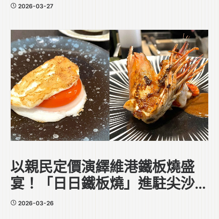
個旗艦級活動登陸海港城
2026-03-27
以親民定價演繹維港鐵板燒盛
宴！「日日鐵板燒」進駐尖沙咀
海港城
2026-03-26