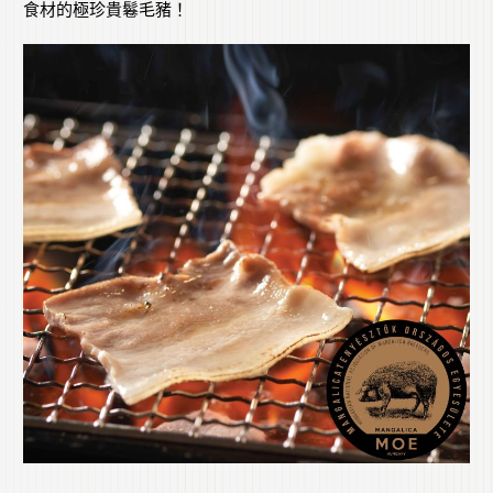
食材的極珍貴鬈毛豬！