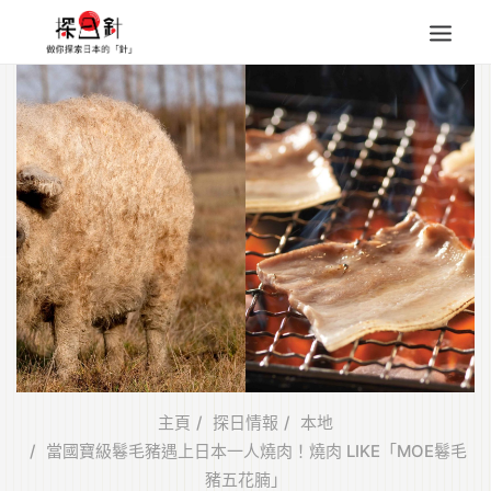
東北
四國
中部
人氣目的地
本地情報
東瀛特集
旅遊商品
Search
for:
主頁
探日情報
本地
當國寶級鬈毛豬遇上日本一人燒肉！燒肉 LIKE「MOE鬈毛
豬五花腩」