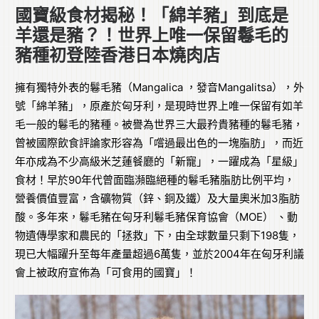
國寶級食材揭秘！「綿羊豬」到底是
羊還是豬？！世界上唯一保留鬈毛的
豬種初登陸香港日本燒肉店
擁有獨特外表的鬈毛豬（Mangalica ，發音Mangalitsa），外
號「綿羊豬」，原產於匈牙利，是現時世界上唯一保留有如羊
毛一般的鬈毛的豬種。被譽為世界三大最矜貴豬種的鬈毛豬，
曾被國際飲食評論家形容為「嚐過最出色的一塊脂肪」，而近
年亦成為不少高級米芝蓮餐廳的「新寵」，一躍成為「星級」
食材！早於90年代曾面臨瀕臨絕種的鬈毛豬脂肪比例平均，
營養價值豐富，含礦物質（鋅、銅及鐵）及大量奧米加3脂肪
酸。多年來，鬈毛豬在匈牙利鬈毛豬保育協會（MOE） 、動
物遺傳學家和農民的「拯救」下，由全球數量只剩下198隻，
現已大幅躍升至每年產量超過6萬隻，並於2004年在匈牙利議
會上被政府宣佈為「可食用的國寶」！