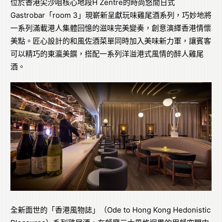
位於香港尖沙咀核心地段H Zentre的時尚悠閒日式
Gastrobar「room 3」現嶄新呈獻玩味雞尾酒系列，巧妙地將
一系列滿載港人集體回憶的滋味完美變奏，創意演繹香港情懷
美點。匠心設計的和風佐酒菜單同時加入美味新力軍，讓賓客
可以精巧的東瀛美饌，搭配一系列洋溢港式風情的醉人雞尾
酒。
全新面世的「香港風物誌」（Ode to Hong Kong Hedonistic