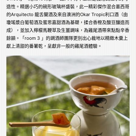
造性。精選小巧的碗形玻璃杯盛裝，此一精彩傑作混合墨西哥
的Arquitecto 龍舌蘭酒及來自澳洲的Okar Tropic利口酒（由
瓊瑤漿白葡萄酒及蜜思嘉甜酒為基礎，揉合香橙及酸豆釀造而
成），並加入檸檬馬鞭草及生薑調味，為雞尾酒帶來點點辛香
餘韻。「room 3 」的調酒師團隊更別出心裁地以精緻木羹上
獻上清甜的番薯乾，呈獻非一般的雞尾酒體驗。