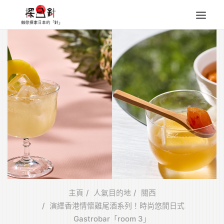
東北
四國
中部
人氣目的地
本地情報
東瀛特集
旅遊商品
Search
for:
主頁
人氣目的地
關西
演繹香港情懷雞尾酒系列！時尚悠閒日式
Gastrobar「room 3」