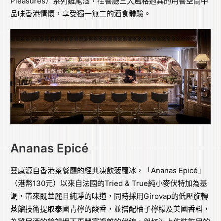
Pleasures）系列雞尾酒，在餐廳三大風格迥異的用餐空間中
品味香港情懷，享受獨一無二的酒食體驗。
Ananas Epicé
靈感源自香港茶餐廳的經典凍飲菠蘿冰，「Ananas Epicé」
（港幣130元）以來自法國的Tried & True純小麥伏特加為基
調，帶來既華麗且純凈的味道，同時採用Girovap的低壓旋轉
蒸餾技術提取泰國青檸的酸香，並搭配柚子檸檬及美國香料，