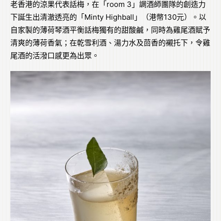
老香港的涼果代表話梅，在「room 3」調酒師團隊的創造力
下誕生出清澈透亮的「Minty Highball」（港幣130元）。以
自家製的薄荷琴酒平衡話梅獨有的甜酸鹹，同時為雞尾酒賦予
清爽的薄荷香氣；在乾雪利酒、湯力水及茴香的襯托下，令雞
尾酒的活潑口感更為出眾。