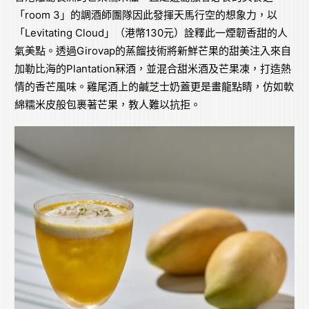
「room 3」的調酒師團隊因此發揮天馬行空的想象力，以
「Levitating Cloud」（港幣130元）詮釋此一煙韌香甜的人
氣美點。透過Girovap的蒸餾技術將新鮮芒果的甜美注入來自
加勒比海的Plantation冧酒，並混合甜米酒及芒果凍，打造熱
情的香芒風味。雞尾酒上的鹹芝士奶蓋更是畫龍點睛，仿如軟
綿糯米皮般包裹著芒果，教人難以抗拒。