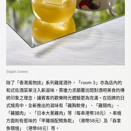
Sippin Sweet
除了「香港風物誌」系列雞尾酒外，「room 3」亦為店內的
和式佐酒菜單注入新滋味，貫徹力求顛覆坊間對酒吧美食的傳
統印象之理念，讓賓客的歡樂時光體驗更為完滿。在招牌的日
式燒鳥中，全新推出的滋味有「雞胸軟骨」、「雞頸肉」、
「雞腿肉」、「日本大蔥雞肉」等（每串港幣38元）。串燒
方面則有惹味的「甲羅燒配鱈魚乾」（港幣58元）及「吞拿
魚顎燒」（港幣68元）等。