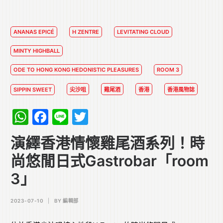
ANANAS EPICÉ
H ZENTRE
LEVITATING CLOUD
MINTY HIGHBALL
ODE TO HONG KONG HEDONISTIC PLEASURES
ROOM 3
SIPPIN SWEET
尖沙咀
雞尾酒
香港
香港風物誌
WhatsApp
Facebook
Line
Twitter
演繹香港情懷雞尾酒系列！時
尚悠閒日式Gastrobar「room
3」
2023-07-10
|
BY
編輯部