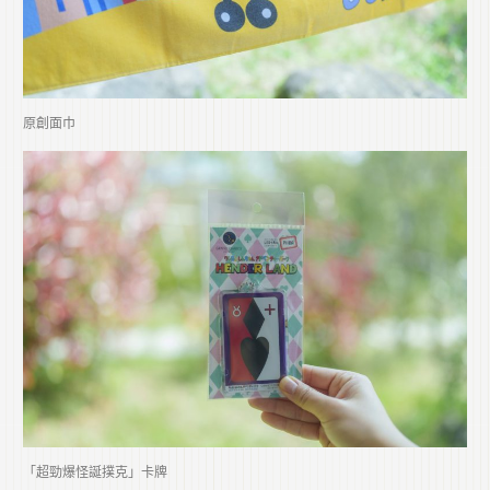
原創面巾
「超勁爆怪誕撲克」卡牌