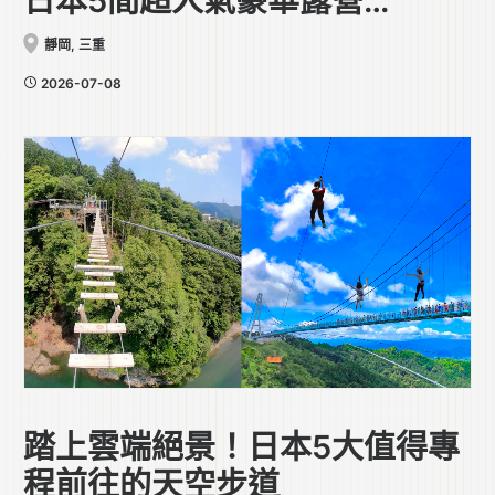
日本5間超人氣豪華露營
Glamping住宿推薦
靜岡
,
三重
2026-07-08
踏上雲端絕景！日本5大值得專
程前往的天空步道