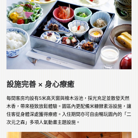
設施完善 × 身心療癒
每間客房均設有5米高天窗與檜木浴池，採光充足並散發天然
木香，帶來極致放鬆體驗。園區內更配備米糠酵素浴設施，讓
住客從身體深處獲得療癒。入住期間亦可自由暢玩園內的「二
次元之森」多項人氣動畫主題設施。