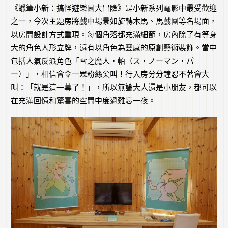
《蠟筆小新：搞怪遊樂園大冒險》是小新系列電影中最受歡迎
之一，今次主題房將戲中場景如旋轉木馬、馬戲團等名場面，
以房間設計方式重現。每個角落都充滿細節，房內除了有等身
大的角色人形立牌，還有以角色為靈感的原創藝術裝飾。當中
包括人氣反派角色「雪之魔人・帕（ス・ノーマン・パ
ー）」，相信會令一眾粉絲尖叫！行入房分分鐘忍不著會大
叫：「就是這一幕了！」，所以無論大人還是小朋友，都可以
在充滿回憶和驚喜的空間中度過難忘一夜。