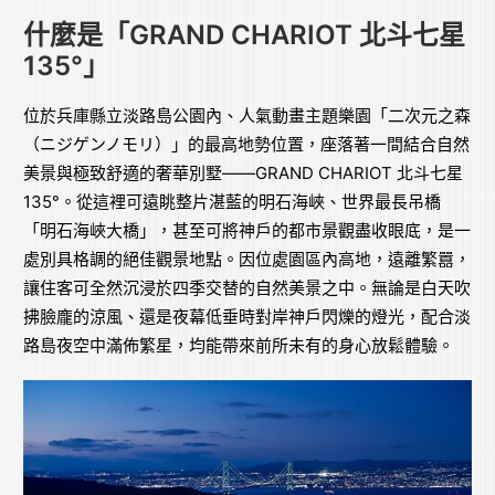
什麼是「GRAND CHARIOT 北斗七星
135°」
位於兵庫縣立淡路島公園內、人氣動畫主題樂園「二次元之森
（ニジゲンノモリ）」的最高地勢位置，座落著一間結合自然
美景與極致舒適的奢華別墅——GRAND CHARIOT 北斗七星
135°。從這裡可遠眺整片湛藍的明石海峽、世界最長吊橋
「明石海峽大橋」，甚至可將神戶的都市景觀盡收眼底，是一
處別具格調的絕佳觀景地點。因位處園區內高地，遠離繁囂，
讓住客可全然沉浸於四季交替的自然美景之中。無論是白天吹
拂臉龐的涼風、還是夜幕低垂時對岸神戶閃爍的燈光，配合淡
路島夜空中滿佈繁星，均能帶來前所未有的身心放鬆體驗。