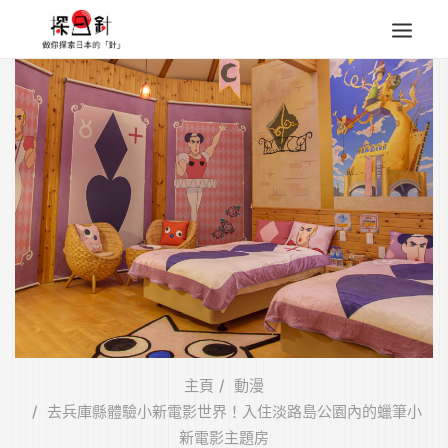
東北
四國
中部
人氣目的地
本地情報
東瀛特集
旅遊商品
Search
for:
主頁
動漫
去兵庫縣體驗小新電影世界！入住淡路島公園內的蠟筆小
新電影主題房