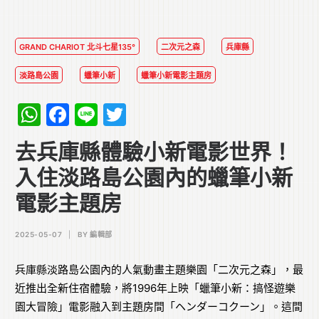
GRAND CHARIOT 北斗七星135°
二次元之森
兵庫縣
淡路島公園
蠟筆小新
蠟筆小新電影主題房
WhatsApp
Facebook
Line
Twitter
去兵庫縣體驗小新電影世界！
入住淡路島公園內的蠟筆小新
電影主題房
2025-05-07
|
BY
編輯部
兵庫縣淡路島公園內的人氣動畫主題樂園「二次元之森」，最
近推出全新住宿體驗，將1996年上映「蠟筆小新：搞怪遊樂
園大冒險」電影融入到主題房間「ヘンダーコクーン」。這間