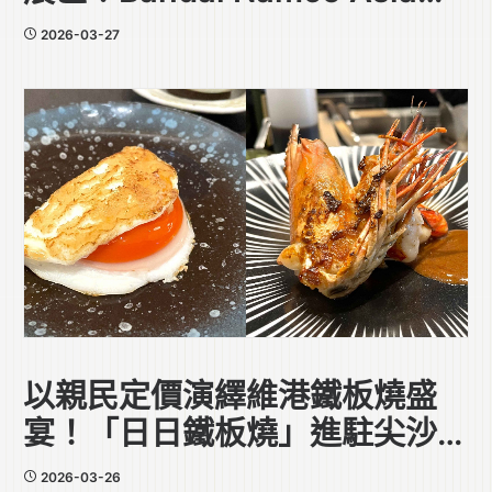
個旗艦級活動登陸海港城
2026-03-27
以親民定價演繹維港鐵板燒盛
宴！「日日鐵板燒」進駐尖沙咀
海港城
2026-03-26