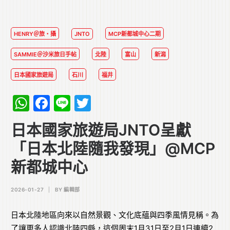
HENRY＠旅・攝
JNTO
MCP新都城中心二期
SAMMIE＠沙米旅日手帖
北陸
富山
新潟
日本國家旅遊局
石川
福井
WhatsApp
Facebook
Line
Twitter
日本國家旅遊局JNTO呈獻
「日本北陸隨我發現」@MCP
新都城中心
2026-01-27
|
BY
編輯部
日本北陸地區向來以自然景觀、文化底蘊與四季風情見稱。為
了讓更多人認識北陸四縣，這個周末1月31日至2月1日連續2