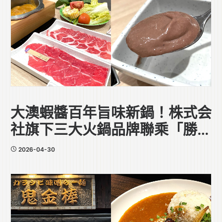
大澳蝦醬百年旨味新鍋！株式会
社旗下三大火鍋品牌聯乘「勝利
香蝦廠」
2026-04-30