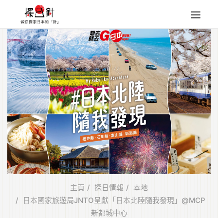
東北
四國
中部
人氣目的地
本地情報
東瀛特集
旅遊商品
Search
for:
主頁
探日情報
本地
日本國家旅遊局JNTO呈獻「日本北陸隨我發現」@MCP
新都城中心