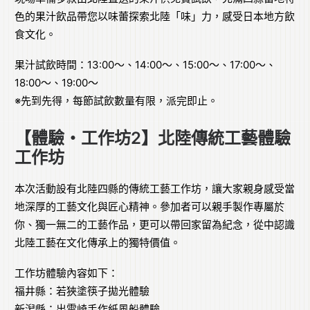
色的果汁飲品帶您以味蕾探索北陸「味」力，感受日本地方飲
食文化。
果汁試飲時間：13:00～、14:00～、15:00〜、17:00〜、
18:00〜、19:00〜
※先到先得，每節試飲數量有限，派完即止。
【體驗・工作坊2】北陸傳統工藝體驗
工作坊
本次活動設有北陸四縣的傳統工藝工作坊，讓大家親身感受當
地深厚的工藝文化與匠心精神。參加者可以親手製作專屬於
你、獨一無二的工藝作品，更可以帶回家留為紀念，從中認識
北陸工藝在文化傳承上的獨特價值。
工作坊體驗內容如下：
福井縣：若狹塗筷子拋光體驗
新潟縣：出雲崎手作紙風船體驗