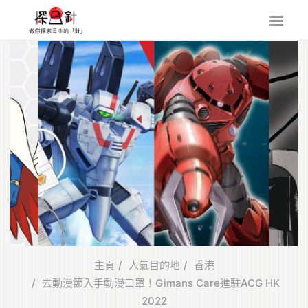
東北
四國
中部
人氣目的地
本地情報
東瀛特集
旅遊商品
Search
for:
主頁
人氣目的地
香港
去動漫節入手動漫口罩！Gimans Care進駐ACG HK
2022