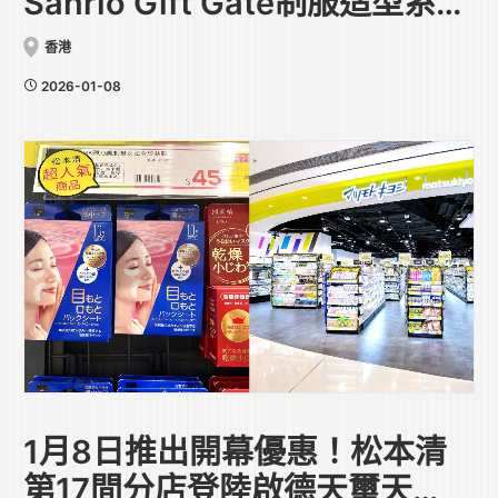
Sanrio Gift Gate制服造型系列
萌萌亮相
香港
2026-01-08
1月8日推出開幕優惠！松本清
第17間分店登陸啟德天璽天