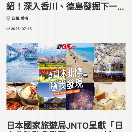
紹！深入香川、德島發掘下一趟
日本旅行靈感
四國
,
香港
2026-07-15
日本國家旅遊局JNTO呈獻「日