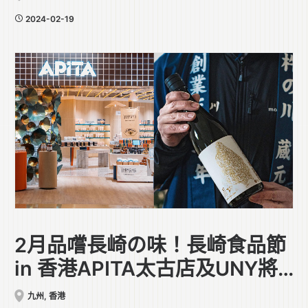
2024-02-19
2月品嚐長崎の味！長崎食品節
in 香港APITA太古店及UNY將
軍澳店
九州
,
香港