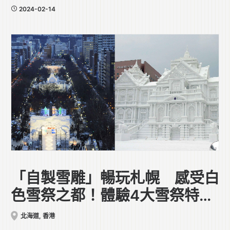
2024-02-14
「自製雪雕」暢玩札幌 感受白
色雪祭之都！體驗4大雪祭特色
活動
北海道
,
香港