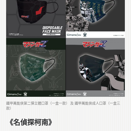
鐵甲萬能俠第二彈立體口罩（一盒一款） 及 鐵甲萬能俠成人口罩（一盒三
款）
《名偵探柯南》