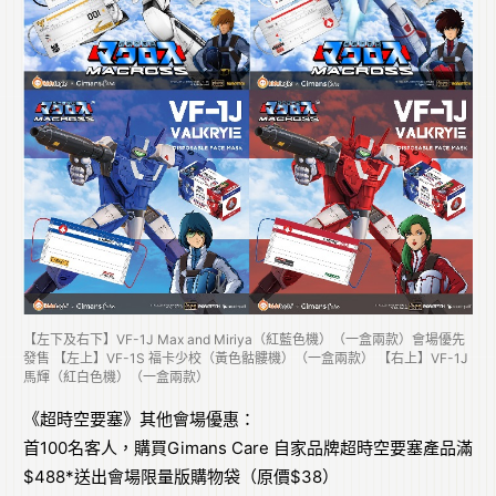
【左下及右下】VF-1J Max and Miriya（紅藍色機）（一盒兩款）會場優先
發售 【左上】VF-1S 福卡少校（黃色骷髏機）（一盒兩款） 【右上】VF-1J
馬輝（紅白色機）（一盒兩款）
《超時空要塞》其他會場優惠：
首100名客人，購買Gimans Care 自家品牌超時空要塞產品滿
$488*送出會場限量版購物袋（原價$38）