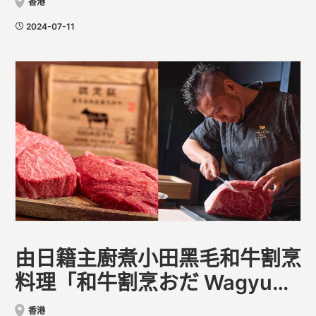
香港
2024-07-11
由日籍主廚煮小田黑毛和牛割烹
料理「和牛割烹おだ Wagyu
Kappo ODA」登陸香港
香港