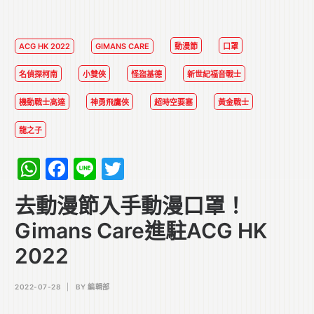
ACG HK 2022
GIMANS CARE
動漫節
口罩
名偵探柯南
小雙俠
怪盜基德
新世紀福音戰士
機動戰士高達
神勇飛鷹俠
超時空要塞
黃金戰士
龍之子
WhatsApp
Facebook
Line
Twitter
去動漫節入手動漫口罩！
Gimans Care進駐ACG HK
2022
2022-07-28
|
BY
編輯部