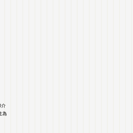
導介
主為