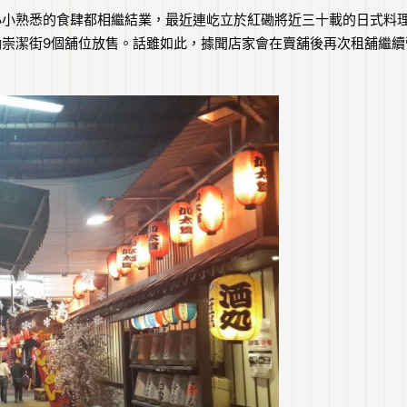
小小熟悉的食肆都相繼結業，最近連屹立於紅磡將近三十載的日式料
崇潔街9個舖位放售。話雖如此，據聞店家會在賣舖後再次租舖繼續