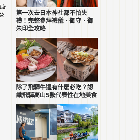
理店
第一次去日本神社都不怕失
營
禮！完整參拜禮儀、御守、御
朱印全攻略
除了飛驒牛還有什麼必吃？認
識飛驒高山5款代表性在地美食