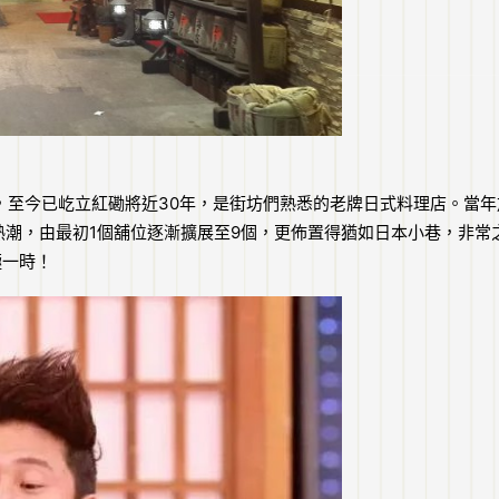
業，至今已屹立紅磡將近30年，是街坊們熟悉的老牌日式料理店。當年
熱潮，由最初1個舖位逐漸擴展至9個，更佈置得猶如日本小巷，非常
極一時！