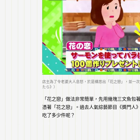
店主為了令老婆大人息怒，於是構思出「花之戀」，並一次
たら》）
「花之戀」做法非常簡單，先用幾塊三文魚包
憑著「花之戀」。過去人氣綜藝節目《獎門人》
吃了多少件呢？