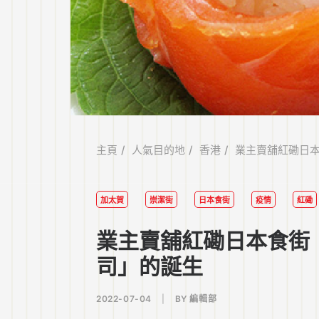
主頁
人氣目的地
香港
業主賣舖紅磡日本
加太賀
崇潔街
日本食街
疫情
紅磡
業主賣舖紅磡日本食街
司」的誕生
2022-07-04
|
BY
編輯部