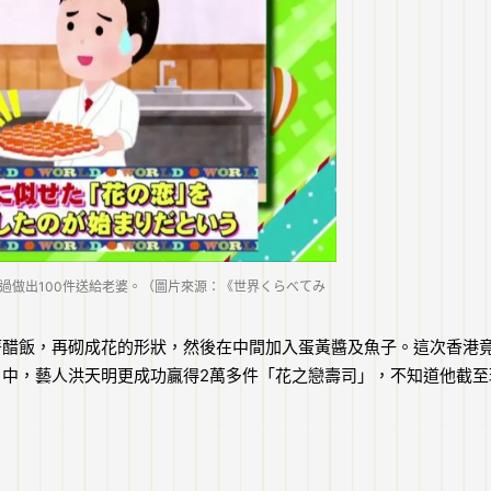
過做出100件送給老婆。（圖片來源：《世界くらべてみ
著醋飯，再砌成花的形狀，然後在中間加入蛋黃醬及魚子。這次香港
中，藝人洪天明更成功贏得2萬多件「花之戀壽司」，不知道他截至