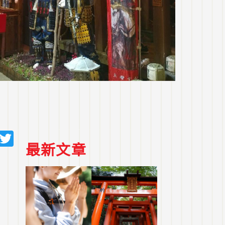
sApp
cebook
Line
Twitter
最新文章