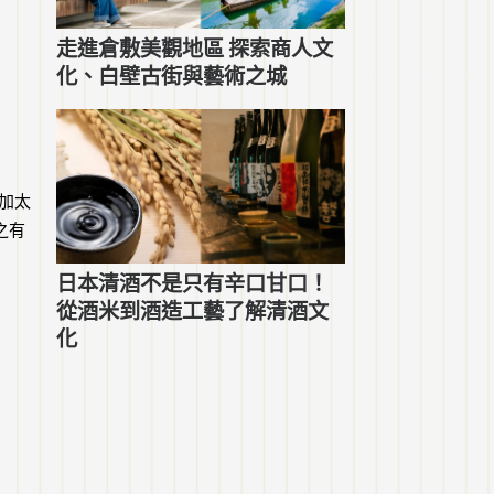
走進倉敷美觀地區 探索商人文
化、白壁古街與藝術之城
加太
之有
日本清酒不是只有辛口甘口！
從酒米到酒造工藝了解清酒文
化