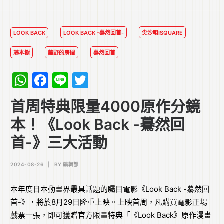
LOOK BACK
LOOK BACK -驀然回首-
尖沙咀ISQUARE
藤本樹
藤野的房間
驀然回首
WhatsApp
Facebook
Line
Twitter
首周特典限量4000原作分鏡
本！《Look Back -驀然回
首-》三大活動
2024-08-26
|
BY
編輯部
本年度日本動畫界最具話題的矚目電影《Look Back -驀然回
首-》，將於8月29日隆重上映。上映首周，凡購買電影正場
戲票一張，即可獲贈官方限量特典「《Look Back》原作漫畫