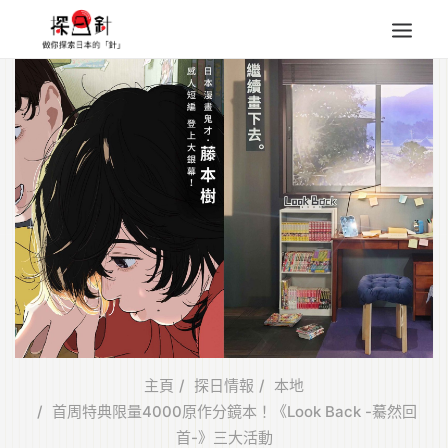
東北
四國
中部
人氣目的地
本地情報
東瀛特集
旅遊商品
Search
for:
主頁
探日情報
本地
首周特典限量4000原作分鏡本！《Look Back -驀然回
首-》三大活動