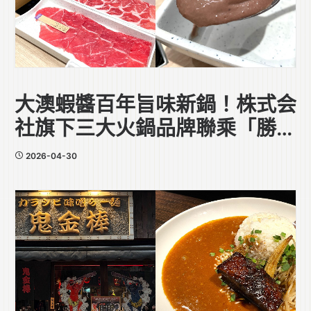
大澳蝦醬百年旨味新鍋！株式会
社旗下三大火鍋品牌聯乘「勝利
香蝦廠」
2026-04-30