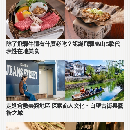
除了飛驒牛還有什麼必吃？認識飛驒高山5款代
表性在地美食
走進倉敷美觀地區 探索商人文化、白壁古街與藝
術之城