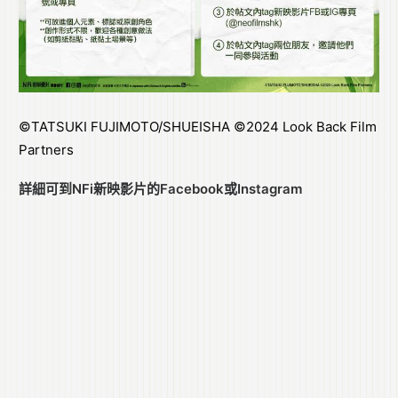
©TATSUKI FUJIMOTO/SHUEISHA ©2024 Look Back Film
Partners
詳細可到NFi新映影片的
Facebook
或
Instagram