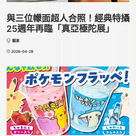
與三位幪面超人合照！經典特攝
25週年再臨「真亞極陀展」
關東
2026-04-28