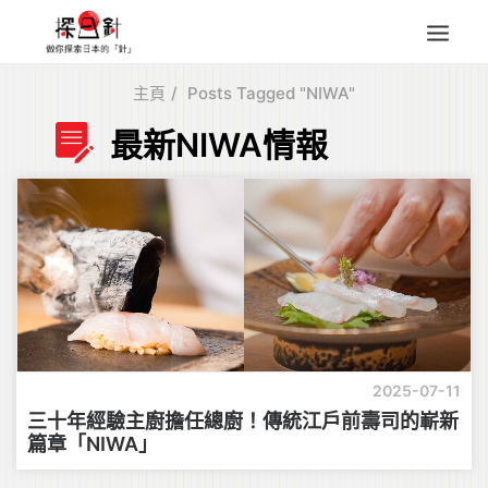
主頁
Posts Tagged "NIWA"
東北
最新NIWA情報
四國
中部
人氣目的地
本地情報
東瀛特集
旅遊商品
Search
2025-07-11
for:
三十年經驗主廚擔任總廚！傳統江戶前壽司的嶄新
篇章「NIWA」