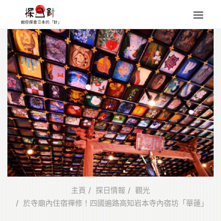
東北
四國
中部
人氣目的地
本地情報
東瀛特集
旅遊商品
Search
for:
主頁
探日情報
觀光
於寺廟內住宿禪修！四國遍路高知岩本寺內宿坊「華蓮」