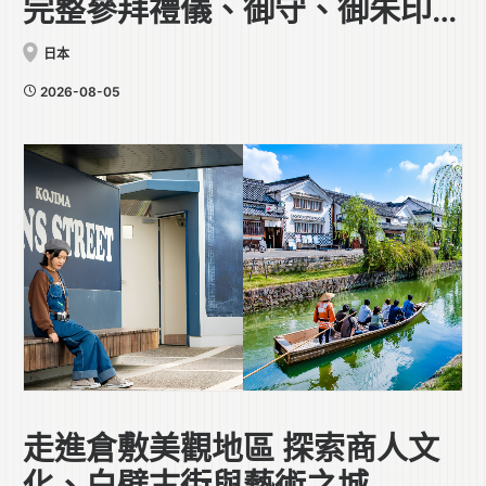
完整參拜禮儀、御守、御朱印全
攻略
日本
2026-08-05
走進倉敷美觀地區 探索商人文
化、白壁古街與藝術之城