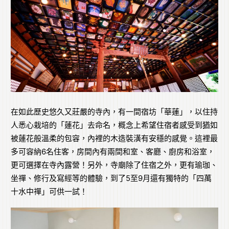
在如此歷史悠久又莊嚴的寺內，有一間宿坊「華蓮」，以住持
人悉心栽培的「蓮花」去命名，概念上希望住宿者感受到猶如
被蓮花般溫柔的包容，內裡的木造裝潢有安穩的感覺。這裡最
多可容納6名住客，房間內有兩間和室、客廳、廚房和浴室，
更可選擇在寺內露營！另外，寺廟除了住宿之外，更有瑜珈、
坐禪、修行及寫經等的體驗，到了5至9月還有獨特的「四萬
十水中禪」可供一試！