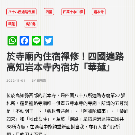
八十八所遍路寺廟
四國
四萬十水中禪
岩本寺
華蓮
高知縣
WhatsApp
Facebook
Line
Twitter
於寺廟內住宿禪修！四國遍路
高知岩本寺內宿坊「華蓮」
2022-11-01
|
BY
編輯部
位於高知縣西部的岩本寺，是四國八十八所遍路寺廟第37號
札所，還是遍路寺廟唯一供奉五尊本尊的寺廟，所謂的五尊就
是「不動明王」、「觀世音菩薩」、「阿彌陀如來」、「藥師
如來」和「地藏菩薩」。至於「遍路」是指透過巡禮四國共
88所寺廟，在過程中能夠重新面對自我，亦有人會有所祈
願，目的因人而異。