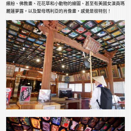
繽紛、佛教畫、花花草和小動物的繪圖、甚至有美國女演員瑪
麗蓮夢露，以及聖母瑪利亞的肖像畫，感覺是很特別！