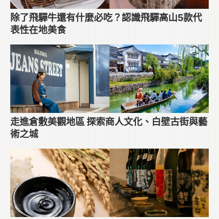
除了飛驒牛還有什麼必吃？認識飛驒高山5款代
表性在地美食
走進倉敷美觀地區 探索商人文化、白壁古街與藝
術之城