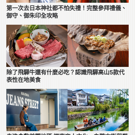
第一次去日本神社都不怕失禮！完整參拜禮儀、
御守、御朱印全攻略
除了飛驒牛還有什麼必吃？認識飛驒高山5款代
表性在地美食