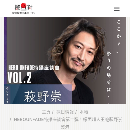
東北
四國
中部
人氣目的地
本地情報
東瀛特集
旅遊商品
Search
for:
主頁
探日情報
本地
HEROUNFADE特攝座談會第二彈！幪面超人王蛇萩野崇
襲港