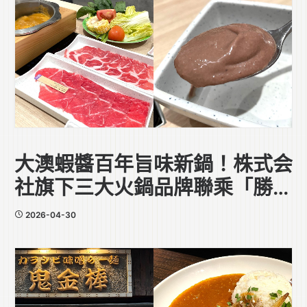
大澳蝦醬百年旨味新鍋！株式会
社旗下三大火鍋品牌聯乘「勝利
香蝦廠」
2026-04-30