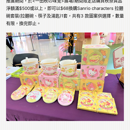
推廣期間，於<一田秋の味覚>展場/期間限定店購買秋祭貨品
淨額滿$500或以上，即可以$68換購Sanrio characters 拉麵
碗套裝(拉麵碗、筷子及湯匙)1套，共有3 款圖案供選擇，數量
有限，換完即止。