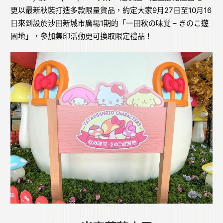
更以最新秋裝打造多款限量貨品，約定大家9月27日至10月16
日來到設於沙田新城市廣場1期的「一田秋の味覚 – きのこ遊
園地」，參加集印活動更可換取限定禮品！