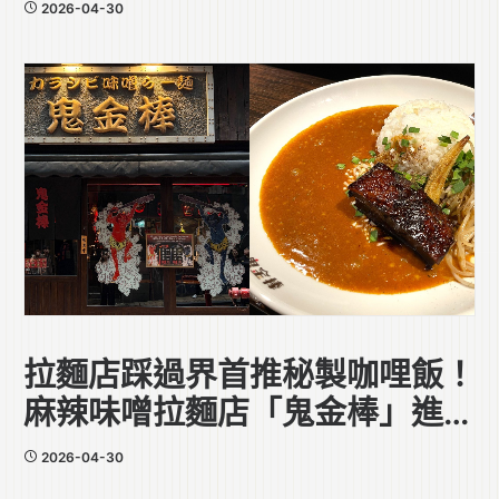
香蝦廠」
2026-04-30
拉麵店踩過界首推秘製咖哩飯！
麻辣味噌拉麵店「鬼金棒」進駐
中環
2026-04-30