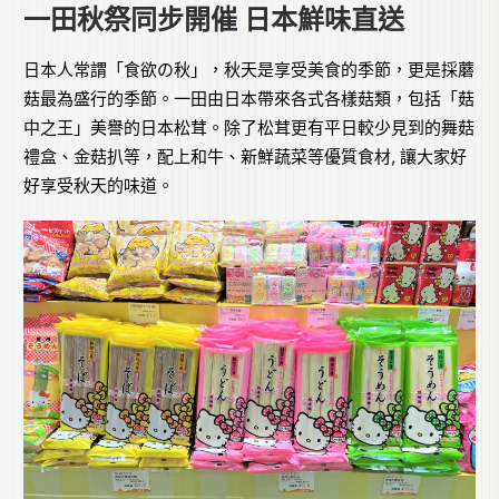
一田秋祭同步開催 日本鮮味直送
日本人常謂「食欲の秋」，秋天是享受美食的季節，更是採蘑
菇最為盛行的季節。一田由日本帶來各式各樣菇類，包括「菇
中之王」美譽的日本松茸。除了松茸更有平日較少見到的舞菇
禮盒、金菇扒等，配上和牛、新鮮蔬菜等優質食材, 讓大家好
好享受秋天的味道。