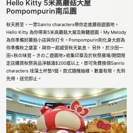
Hello Kitty 5米高蘑菇大屋
Pompompurin南瓜園
秋天將至，一眾Sanrio characters帶你走進蘑菇遊園地。
Hello Kitty 為你帶來5米高蘑菇大屋及鞦韆遊園，My Melody
為你準備好蘑菇小店與你打卡，Pompompurin則化身大廚為
你準備秋之盛宴，與你一起感受秋天氣息。 另外，於沙田一
田<秋の味覚 – きのこ遊園地>收集印章及於秋祭展場/期間限
定店購買秋祭貨品淨額滿$200或以上，即可免費換領Sanrio
characters 珪藻土杯墊1個，款式隨機抽樣，數量有限，先到
先得，送完即止。