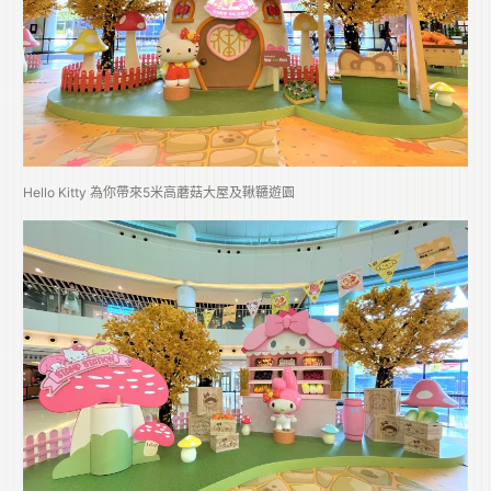
Hello Kitty 為你帶來5米高蘑菇大屋及鞦韆遊園