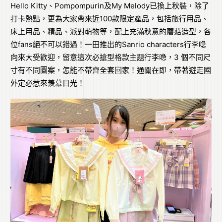
Hello Kitty、Pompompurin及My Melody已換上秋裝，除了
打卡熱點，更為大家帶來近100款限定產品，包括旅行用品、
床上用品、精品、派對萌物等，配上充滿秋意的蘑菇造型，各
位fans絕不可以錯過！一田推出的Sanrio characters行李喼
向來大受歡迎，留意這次必搶型格款主題行李喼，3 個不同尺
寸有不同圖案，怎能不帶齊全套回家！通關在即，帶著遊走國
外定必惹來羨慕目光！