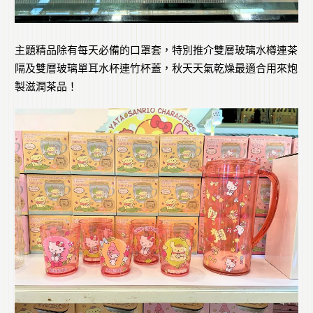
主題精品除有每天必備的口罩套，特別推介雙層玻璃水樽連茶
隔及雙層玻璃單耳水杯連竹杯蓋，秋天天氣乾燥最適合用來炮
製滋潤茶品！