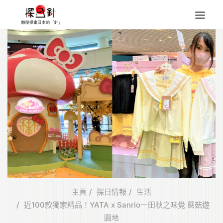
東北
四國
中部
人氣目的地
本地情報
東瀛特集
旅遊商品
Search
for:
主頁
探日情報
生活
近100款獨家精品！YATA x Sanrio一田秋之味覺 蘑菇遊
園地