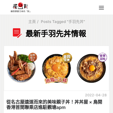
主頁
Posts Tagged "手羽先丼"
東北
最新手羽先丼情報
四國
中部
人氣目的地
本地情報
東瀛特集
旅遊商品
Search
for:
2022-04-28
從名古屋遠道而來的美味親子丼！丼丼屋 × 鳥開
香港首間聯乘店進駐觀塘apm