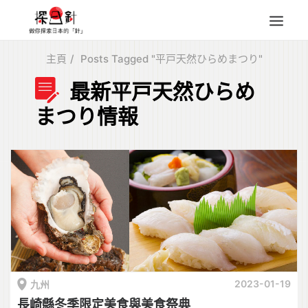
主頁
Posts Tagged "平戸天然ひらめまつり"
東北
最新平戸天然ひらめ
四國
まつり情報
中部
人氣目的地
本地情報
東瀛特集
旅遊商品
Search
for:
2023-01-19
九州
長崎縣冬季限定美食與美食祭典