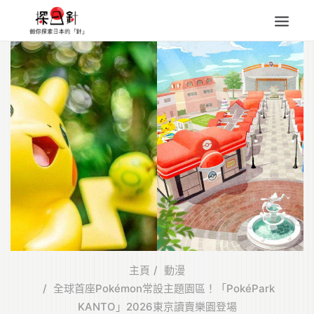
東北
四國
中部
人氣目的地
本地情報
東瀛特集
旅遊商品
Search
for:
主頁
動漫
全球首座Pokémon常設主題園區！「PokéPark
KANTO」2026東京讀賣樂園登場