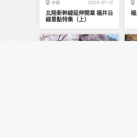
2024-01-12
中部
北陸新幹線延伸開業 福井沿
福
線景點特集（上）
2023-03-08
中部
令人心醉的春爛漫！北陸追
過
櫻攻略（福井縣篇）
林
選