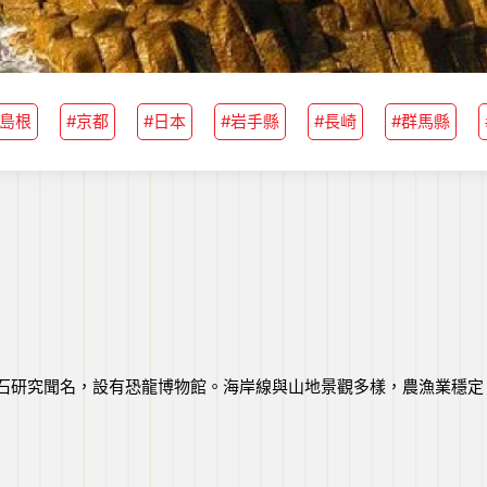
#島根
#京都
#日本
#岩手縣
#長崎
#群馬縣
石研究聞名，設有恐龍博物館。海岸線與山地景觀多樣，農漁業穩定