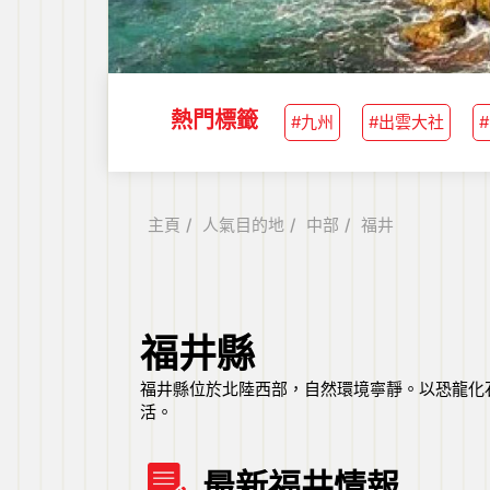
熱門標籤
#九州
#出雲大社
主頁
人氣目的地
中部
福井
福井縣
福井縣位於北陸西部，自然環境寧靜。以恐龍化
活。
最新福井情報