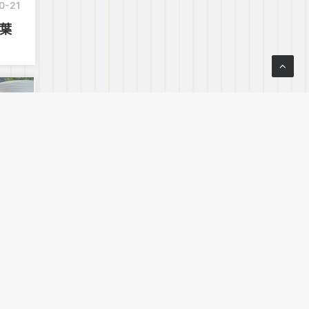
0-21
紅葉
2-30
縣溫