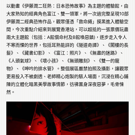
以動畫《伊藤潤二狂熱：日本恐怖故事》為主題的體驗館，由
大家熟知的經典角色富江、雙一領軍，將一次過完整呈現10部
伊藤潤二經典恐怖作品，觀眾僅憑「救命繩」摸黑進入體驗空
間，今次重點介紹來到展覽香港站，可以超抵的一張票價玩盡
兩大主題館（包括：A館償命村及B館喚惡鎮)，逐步走入令人
不寒而慄的世界，包括耳熟能詳的《隧道奇譚》、《閣樓的長
髮》、《藏書幻影》、《富江：照片》、《無盡的迷路》、
《人頭氣球》、《壞小孩》、《無頭雕刻》、《雙一的寵
物》、《呻吟的排水管》。整個展區嚴禁拍照及攝影，讓觀眾
更易投入不被劇透、老師精心炮製的駭人場面，沉浸在精心鋪
陳的立體化暗黑美學故事情節，彷彿置身深夜惡夢，毛骨悚
然。