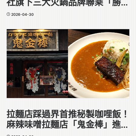
社旗下三大火鍋品牌聯乘「勝利
香蝦廠」
2026-04-30
拉麵店踩過界首推秘製咖哩飯！
麻辣味噌拉麵店「鬼金棒」進駐
中環