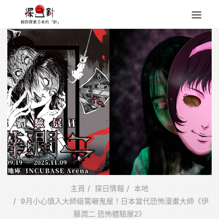
東北
四國
中部
人氣目的地
本地情報
東瀛特集
旅遊商品
Search
for:
主頁
探日情報
本地
9月小心慎入大師級驚嚇鬼屋！日本當代恐怖漫畫大師《伊
藤潤二 恐怖體驗展2》