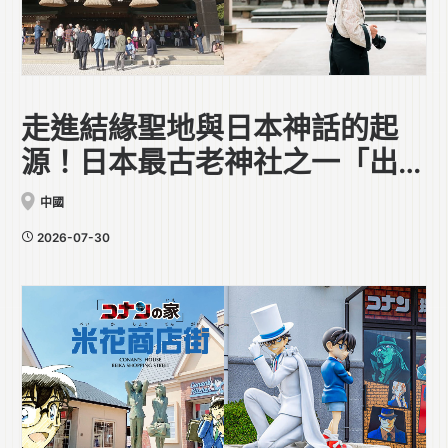
走進結緣聖地與日本神話的起
源！日本最古老神社之一「出雲
大社」
中國
2026-07-30