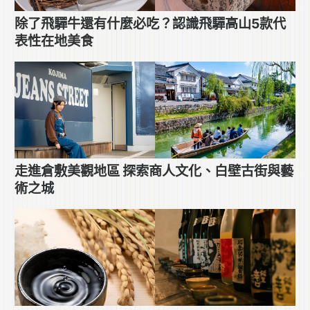
除了飛驒牛還有什麼必吃？認識飛驒高山5款代
表性在地美食
走進倉敷美觀地區 探索商人文化、白壁古街與藝
術之城