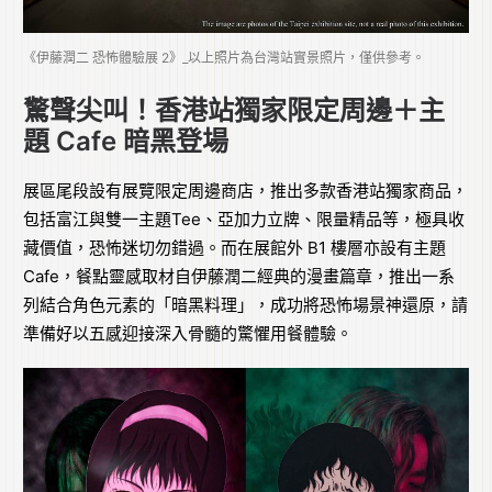
《伊藤潤二 恐怖體驗展 2》_以上照片為台灣站實景照片，僅供參考。
驚聲尖叫！香港站獨家限定周邊＋主
題 Cafe 暗黑登場
展區尾段設有展覽限定周邊商店，推出多款香港站獨家商品，
包括富江與雙一主題Tee、亞加力立牌、限量精品等，極具收
藏價值，恐怖迷切勿錯過。而在展館外 B1 樓層亦設有主題
Cafe，餐點靈感取材自伊藤潤二經典的漫畫篇章，推出一系
列結合角色元素的「暗黑料理」，成功將恐怖場景神還原，請
準備好以五感迎接深入骨髓的驚懼用餐體驗。