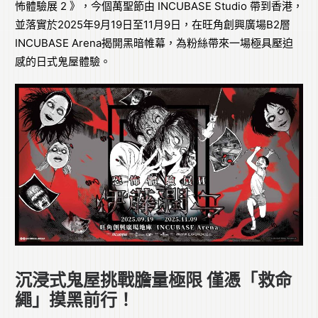
怖體驗展 2 》，今個萬聖節由 INCUBASE Studio 帶到香港，
並落實於2025年9月19日至11月9日，在旺角創興廣場B2層
INCUBASE Arena揭開黑暗帷幕，為粉絲帶來一場極具壓迫
感的日式鬼屋體驗。
沉浸式鬼屋挑戰膽量極限 僅憑「救命
繩」摸黑前行！