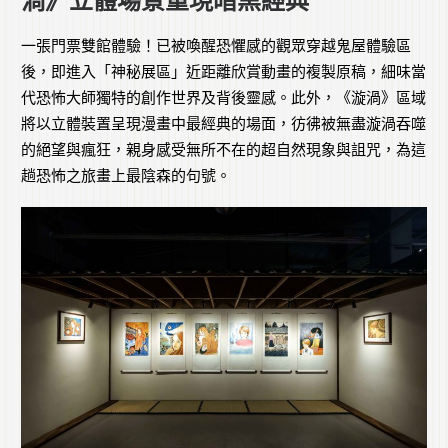
渦》立體場景重現暗黑經典
一張門票雙館體驗！已被喚醒恐懼感的觀眾穿越鬼屋體驗區
後，即進入「神秘展區」近距離欣賞動畫的複製原稿，細味當
代恐怖大師獨特的創作世界及背後靈感。此外，《漩渦》區域
將以立體裝置呈現漫畫中最經典的場面，彷彿被無盡漩渦吞噬
的絕望與瘋狂，親身感受無所不在的超自然現象與詛咒，為這
趟恐怖之旅畫上最陰森的句號。