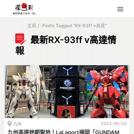
主頁
Posts Tagged "RX-93ff v高達"
東北
最新RX-93ff v高達情
四國
報
中部
人氣目的地
本地情報
東瀛特集
旅遊商品
Search
for:
2023-05-03
九州
九州高達迷朝聖地！LaLaport福岡「GUNDAM