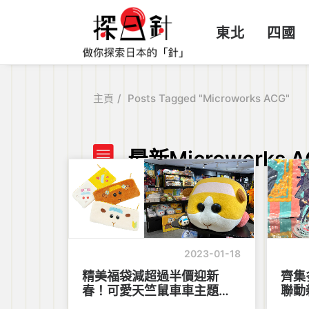
東北
四國
主頁
Posts Tagged "Microworks ACG"
最新Microworks 
2023-01-18
精美福袋減超過半價迎新
齊集
春！可愛天竺鼠車車主題登
聯動
陸動漫聯動MOKO店