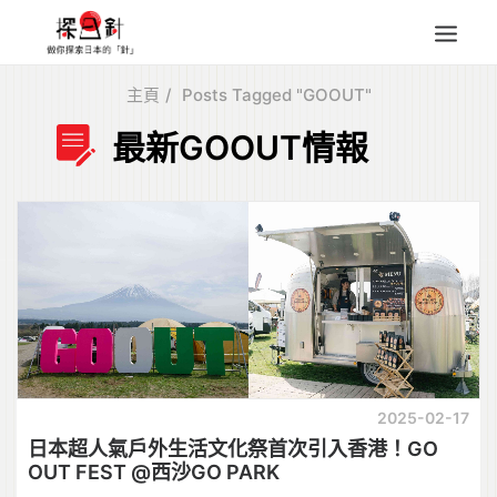
主頁
Posts Tagged "GOOUT"
東北
最新GOOUT情報
四國
中部
人氣目的地
本地情報
東瀛特集
旅遊商品
Search
for:
2025-02-17
日本超人氣戶外生活文化祭首次引入香港！GO
OUT FEST @西沙GO PARK