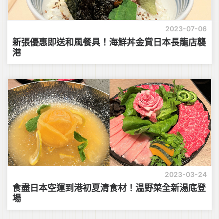
2023-07-06
新張優惠即送和風餐具！海鮮丼金賞日本長龍店襲
港
2023-03-24
食盡日本空運到港初夏清食材！温野菜全新湯底登
場