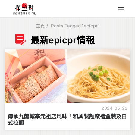
主頁
Posts Tagged "epicpr"
東北
最新epicpr情報
四國
中部
人氣目的地
本地情報
東瀛特集
旅遊商品
Search
2024-05-22
for:
傳承九龍城寨元祖店風味！和興製麵廠禮盒裝及日
式拉麵