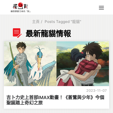
主頁
Posts Tagged "龍貓"
東北
最新龍貓情報
四國
中部
人氣目的地
本地情報
東瀛特集
旅遊商品
Search
2023-11-07
for:
吉卜力史上首部IMAX動畫！《蒼鷺與少年》今個
聖誕踏上奇幻之旅