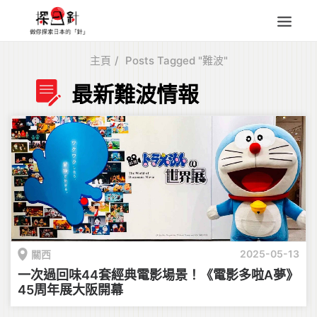
主頁
Posts Tagged "難波"
東北
最新難波情報
四國
中部
人氣目的地
本地情報
東瀛特集
旅遊商品
Search
2025-05-13
關西
for:
一次過回味44套經典電影場景！《電影多啦A夢》
45周年展大阪開幕