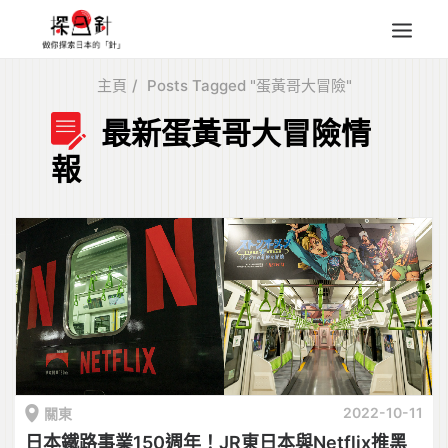
主頁
Posts Tagged "蛋黃哥大冒險"
東北
最新蛋黃哥大冒險情
四國
報
中部
人氣目的地
本地情報
東瀛特集
旅遊商品
Search
for:
2022-10-11
關東
日本鐵路事業150週年！JR東日本與Netflix推黑