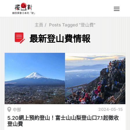
主頁
Posts Tagged "登山費"
東北
最新登山費情報
四國
中部
人氣目的地
本地情報
東瀛特集
旅遊商品
Search
for:
2024-05-15
中部
5.20網上預約登山！富士山山梨登山口7.1起徵收
登山費