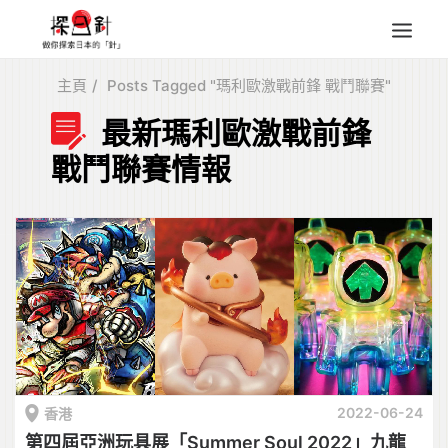
主頁
Posts Tagged "瑪利歐激戰前鋒 戰鬥聯賽"
東北
最新瑪利歐激戰前鋒
四國
戰鬥聯賽情報
中部
人氣目的地
本地情報
東瀛特集
旅遊商品
Search
for:
2022-06-24
香港
第四屆亞洲玩具展「Summer Soul 2022」九龍