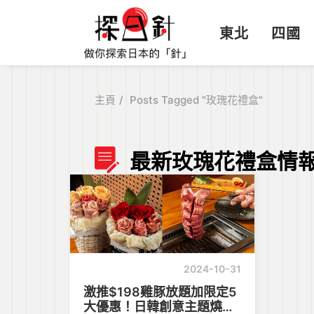
東北
四國
主頁
Posts Tagged "玫瑰花禮盒"
最新玫瑰花禮盒情
2024-10-31
激推$198雞豚放題加限定5
大優惠！日韓創意主題燒肉