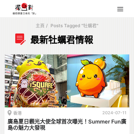
主頁
Posts Tagged "牡蠣君"
東北
最新牡蠣君情報
四國
中部
人氣目的地
本地情報
東瀛特集
旅遊商品
Search
for:
2024-07-11
香港
廣島夏日觀光大使全球首次曝光！Summer Fun廣
島の魅力大發現