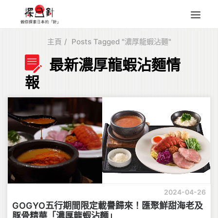
主頁
Posts Tagged "濃厚龍蝦沾麵"
東北
最新濃厚龍蝦沾麵情
四國
報
中部
人氣目的地
本地情報
東瀛特集
旅遊商品
Search
for:
2024-04-26
GOGYO五行期間限定載譽歸來！匯聚鮮甜海老及
豚骨精華「濃厚龍蝦沾麵」