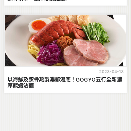
2023-04-18
以海鮮及豚骨熬製濃郁湯底！GOGYO五行全新濃
厚龍蝦沾麵