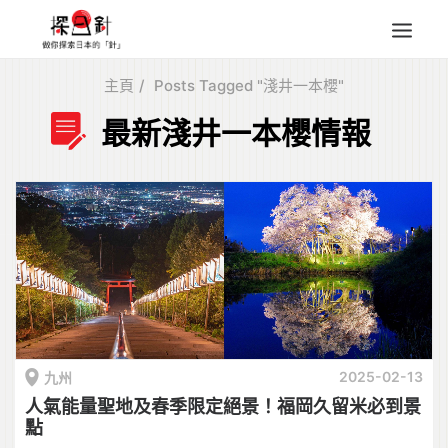
主頁
Posts Tagged "淺井一本櫻"
東北
最新淺井一本櫻情報
四國
中部
人氣目的地
本地情報
東瀛特集
旅遊商品
Search
for:
2025-02-13
九州
人氣能量聖地及春季限定絕景！福岡久留米必到景
點