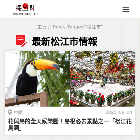
主頁
Posts Tagged "松江市"
東北
最新松江市情報
四國
中部
人氣目的地
本地情報
東瀛特集
旅遊商品
Search
2025-09-04
中國
for:
花與鳥的全天候樂園！島根必去景點之一「松江花
鳥園」