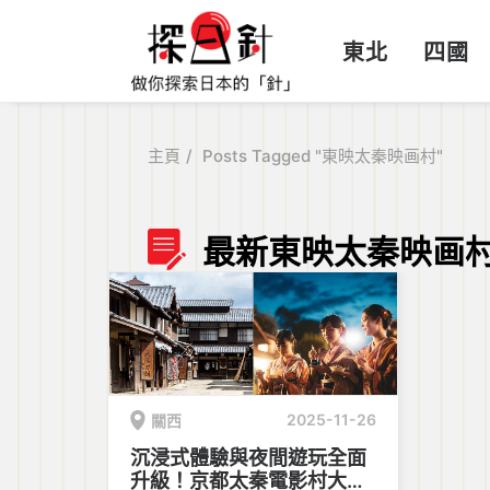
東北
四國
主頁
Posts Tagged "東映太秦映画村"
最新東映太秦映画
2025-11-26
關西
沉浸式體驗與夜間遊玩全面
升級！京都太秦電影村大規