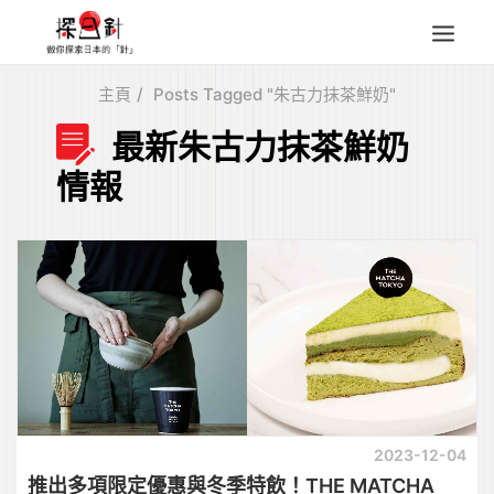
主頁
Posts Tagged "朱古力抹茶鮮奶"
東北
最新朱古力抹茶鮮奶
四國
情報
中部
人氣目的地
本地情報
東瀛特集
旅遊商品
Search
for:
2023-12-04
推出多項限定優惠與冬季特飲！THE MATCHA