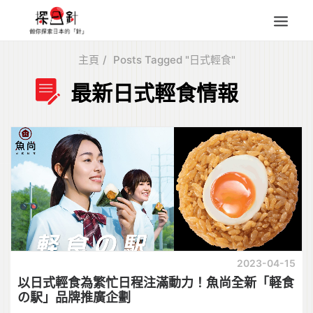
主頁
Posts Tagged "日式輕食"
東北
最新日式輕食情報
四國
中部
人氣目的地
本地情報
東瀛特集
旅遊商品
Search
for:
2023-04-15
以日式輕食為繁忙日程注滿動力！魚尚全新「軽食
の駅」品牌推廣企劃