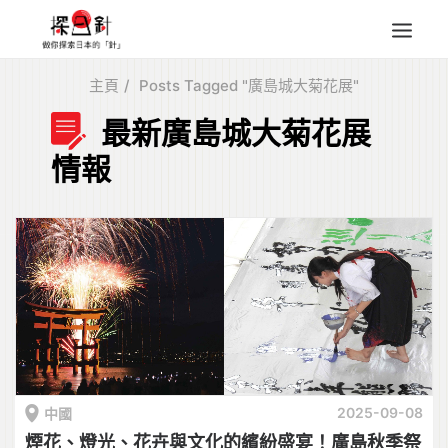
主頁
Posts Tagged "廣島城大菊花展"
東北
最新廣島城大菊花展
四國
情報
中部
人氣目的地
本地情報
東瀛特集
旅遊商品
Search
for:
2025-09-08
中國
煙花、燈光、花卉與文化的繽紛盛宴！廣島秋季祭