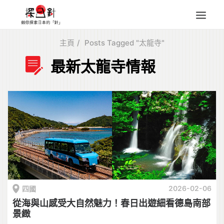
主頁
Posts Tagged "太龍寺"
東北
最新太龍寺情報
四國
中部
人氣目的地
本地情報
東瀛特集
旅遊商品
Search
for:
2026-02-06
四國
從海與山感受大自然魅力！春日出遊細看德島南部
景緻