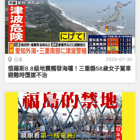
2025-07-30
日本
俄羅斯8.8級地震觸發海嘯！三重縣58歲女子駕車
避難時墮崖不治