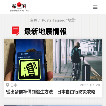
主頁
Posts Tagged "地震"
東北
最新地震情報
四國
中部
人氣目的地
本地情報
東瀛特集
旅遊商品
Search
2026-07-29
日本
for:
從出發前準備到逃生方法！日本自由行防災攻略