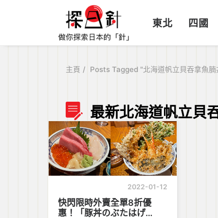
東北
四國
主頁
Posts Tagged "北海道帆立貝吞拿魚腩
最新北海道帆立貝
2022-01-12
快閃限時外賣全單8折優
惠！「豚丼のぶたはげ