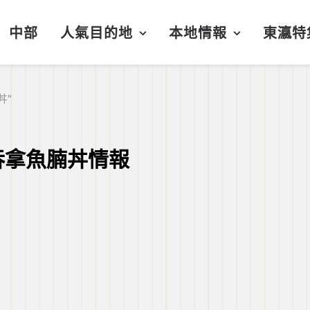
中部
人氣目的地
本地情報
東瀛特
丼"
吞拿魚腩丼情報