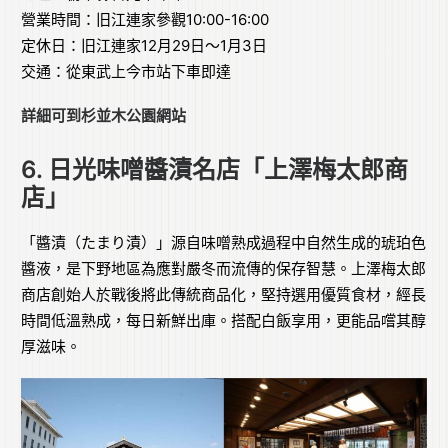
營業時間：旧江連家參觀10:00-16:00
定休日：旧江連家12月29日～1月3日
交通：從東武上今市站下車即達
詳細可到
杉並木公園網站
6. 日光味噌醬漬名店「上澤梅太郎商
店」
「醬漬（たまり漬）」源自味噌熟成過程中自然生成的琥珀色
醬液，是下野地區為應對嚴冬而流傳的保存智慧。上澤梅太郎
商店創始人於戰後將此傳統商品化，堅持選用優質食材，經長
時間低溫熟成，每日新鮮出庫。搭配白飯享用，更能品嚐其醇
厚滋味。