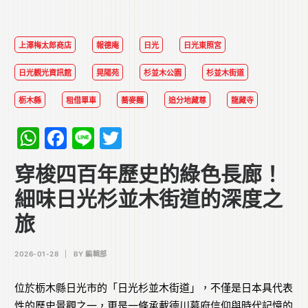
上澤梅太郎商店
報德庵
日光
日光東照宮
日光觀光資訊館
晃陽苑
杉並木公園
杉並木街道
栃木縣
租借單車
蕎麥麵
追分地藏尊
龍藏寺
WhatsApp
Facebook
Line
Twitter
穿梭四百年歷史的綠色長廊！
細味日光杉並木街道的深度之
旅
2026-01-28
|
BY
編輯部
位於栃木縣日光市的「日光杉並木街道」，不僅是日本具代表
性的歷史景觀之一，更是一條承載德川幕府信仰與時代記憶的