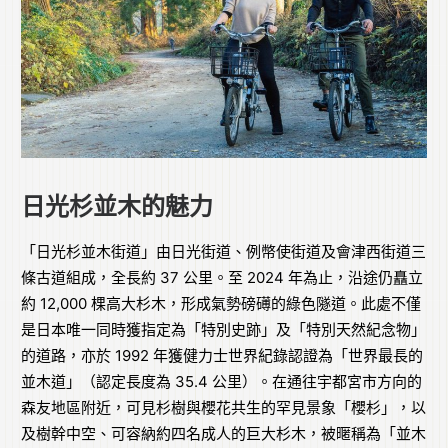
日光杉並木的魅力
「日光杉並木街道」由日光街道、例幣使街道及會津西街道三
條古道組成，全長約 37 公里。至 2024 年為止，沿途仍矗立
約 12,000 棵高大杉木，形成氣勢磅礡的綠色隧道。此處不僅
是日本唯一同時獲指定為「特別史跡」及「特別天然紀念物」
的道路，亦於 1992 年獲健力士世界紀錄認證為「世界最長的
並木道」（認定長度為 35.4 公里）。在通往宇都宮市方向的
森友地區附近，可見杉樹與櫻花共生的罕見景象「櫻杉」，以
及樹幹中空、可容納約四名成人的巨大杉木，被暱稱為「並木