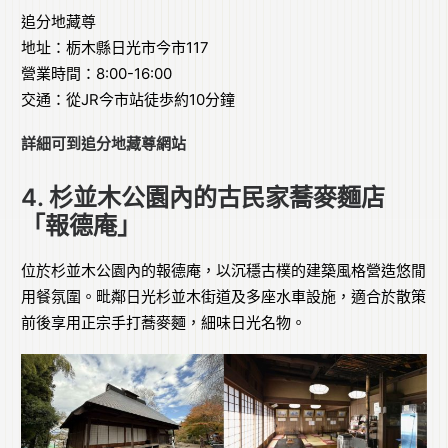
追分地藏尊
地址：栃木縣日光市今市117
營業時間：8:00-16:00
交通：從JR今市站徒歩約10分鐘
詳細可到
追分地藏尊網站
4. 杉並木公園內的古民家蕎麥麵店
「報德庵」
位於杉並木公園內的報德庵，以沉穩古樸的建築風格營造悠閒
用餐氛圍。毗鄰日光杉並木街道及多座水車設施，適合於散策
前後享用正宗手打蕎麥麵，細味日光名物。