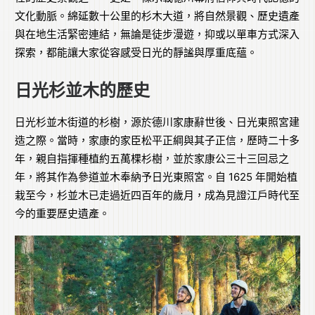
文化動脈。綿延數十公里的杉木大道，將自然景觀、歷史遺產
與在地生活緊密連結，無論是徒步漫遊，抑或以單車方式深入
探索，都能讓大家從容感受日光的靜謐與厚重底蘊。
日光杉並木的歷史
日光杉並木街道的杉樹，源於德川家康辭世後、日光東照宮建
造之際。當時，家康的家臣松平正綱與其子正信，歷時二十多
年，親自指揮種植約五萬棵杉樹，並於家康公三十三回忌之
年，將其作為參道並木奉納予日光東照宮。自 1625 年開始植
栽至今，杉並木已走過近四百年的歲月，成為見證江戶時代至
今的重要歷史遺產。