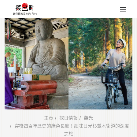
東北
四國
中部
人氣目的地
本地情報
東瀛特集
旅遊商品
Search
for:
主頁
探日情報
觀光
穿梭四百年歷史的綠色長廊！細味日光杉並木街道的深度
之旅