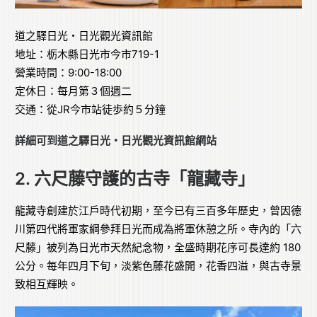
道之驛日光・日光觀光資訊館
地址：栃木縣日光市今市719-1
營業時間：9:00-18:00
定休日：每月第３個週二
交通：從JR今市站徒歩約５分鐘
詳細可到
道之驛日光・日光觀光資訊館網站
2. 六尺藤守護的古寺「龍藏寺」
龍藏寺創建於江戶時代初期，至今已有三百多年歷史，曾因德
川第四代將軍家綱參拜日光而成為將軍休憩之所。寺內的「六
尺藤」被列為日光市天然紀念物，全盛時期花序可長達約 180
公分。每年四月下旬，淡紫色藤花盛開，花香四溢，與古寺景
致相互輝映。