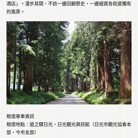
酒店」。漫步其間，不妨一邊回顧歷史，一邊細賞各街道獨有
的風景。
租借單車資訊
租借地點：道之驛日光・日光觀光資訊館（日光市觀光協會本
部・今市支部）