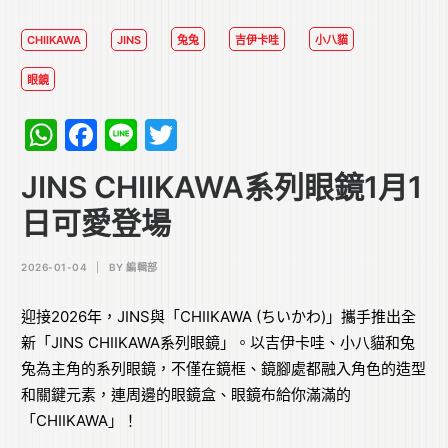
CHIIKAWA
JINS
兔兔
吉伊卡哇
小八貓
眼鏡
WhatsApp
Facebook
Line
Twitter
JINS CHIIKAWA系列眼鏡1月1
日可愛登場
2026-01-04
|
BY
編輯部
迎接2026年，JINS與「CHIIKAWA (ちいかわ)」攜手推出全
新「JINS CHIIKAWA系列眼鏡」。以吉伊卡哇、小八貓和兔
兔為主角的系列眼鏡，不僅在鏡框、鏡腳處都融入角色的造型
和關鍵元素，連周邊的眼鏡盒、眼鏡布給你滿滿的
「CHIIKAWA」！