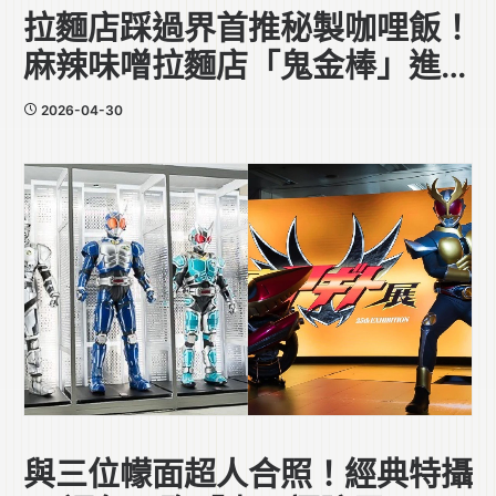
拉麵店踩過界首推秘製咖哩飯！
麻辣味噌拉麵店「鬼金棒」進駐
中環
2026-04-30
與三位幪面超人合照！經典特攝