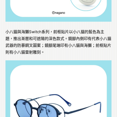
小八貓與海獺Switch系列，前框貼片以小八貓的藍色為主
題，推出漸層和可遮陽的深色款式。鏡腳內側印有代表小八貓
武器的防暴鋼叉圖案；鏡腳尾端印有小八貓與海獺；前框貼片
則有小八貓雷射雕刻。