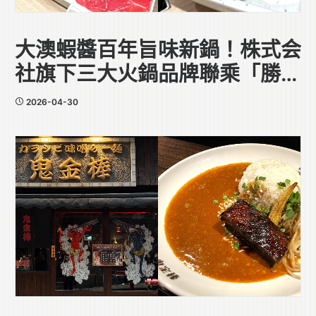
大澳蝦醬百年旨味新鍋！株式会
社旗下三大火鍋品牌聯乘「勝利
香蝦廠」
2026-04-30