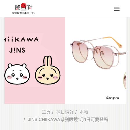
東北
四國
中部
人氣目的地
本地情報
東瀛特集
旅遊商品
Search
for:
主頁
探日情報
本地
JINS CHIIKAWA系列眼鏡1月1日可愛登場