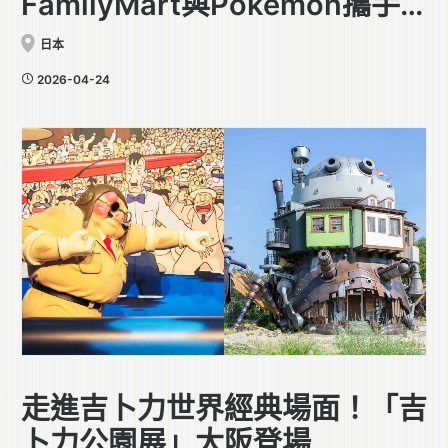
FamilyMart與Pokémon攜手
合作
日本
2026-04-24
走進吉卜力世界經典場面！「吉
卜力公園展」大阪登場