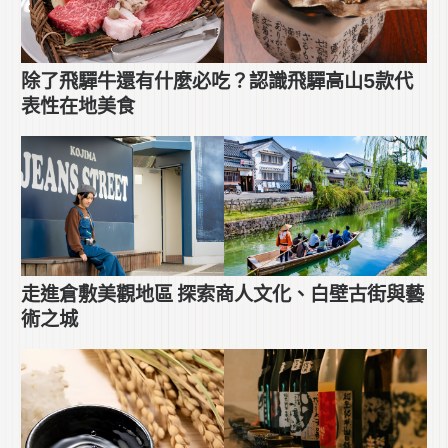
除了飛驒牛還有什麼必吃？認識飛驒高山5款代
表性在地美食
走進倉敷美觀地區 探索商人文化、白壁古街與藝
術之城