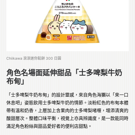
Chiikawa 滾滾迷你鬆餅 300 日圓
角色名場面延伸甜品「士多啤梨牛奶
布甸」
「士多啤梨牛奶布甸」的設計靈感，來自角色海獺以「來一口
休息吧」姿態飲用士多啤梨牛奶的情節。淡粉紅色的布甸本體
帶有溫和奶香，上層加上含果肉的士多啤梨啫喱，增添清爽的
酸甜層次。整體口味平衡，視覺上亦具辨識度，是一款能同時
滿足角色粉絲與甜品愛好者的便利店甜點。