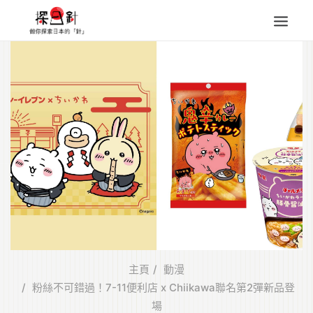
東北
四國
中部
人氣目的地
本地情報
東瀛特集
旅遊商品
Search
for:
主頁
動漫
粉絲不可錯過！7-11便利店 x Chiikawa聯名第2彈新品登
場