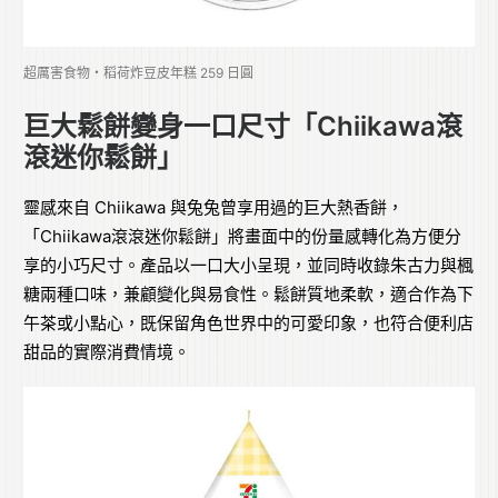
超厲害食物・稻荷炸豆皮年糕 259 日圓
巨大鬆餅變身一口尺寸「Chiikawa滾
滾迷你鬆餅」
靈感來自 Chiikawa 與兔兔曾享用過的巨大熱香餅，
「Chiikawa滾滾迷你鬆餅」將畫面中的份量感轉化為方便分
享的小巧尺寸。產品以一口大小呈現，並同時收錄朱古力與楓
糖兩種口味，兼顧變化與易食性。鬆餅質地柔軟，適合作為下
午茶或小點心，既保留角色世界中的可愛印象，也符合便利店
甜品的實際消費情境。