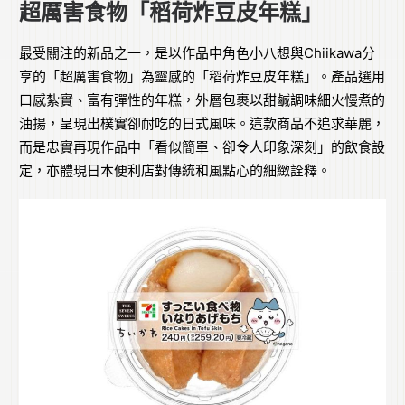
超厲害食物「稻荷炸豆皮年糕」
最受關注的新品之一，是以作品中角色小八想與Chiikawa分
享的「超厲害食物」為靈感的「稻荷炸豆皮年糕」。產品選用
口感紮實、富有彈性的年糕，外層包裹以甜鹹調味細火慢煮的
油揚，呈現出樸實卻耐吃的日式風味。這款商品不追求華麗，
而是忠實再現作品中「看似簡單、卻令人印象深刻」的飲食設
定，亦體現日本便利店對傳統和風點心的細緻詮釋。