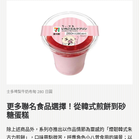
士多啤梨牛奶布甸 280 日圓
更多聯名食品選擇！從韓式煎餅到砂
糖蛋糕
除上述商品外，系列亦推出以作品情節為靈感的「煙韌韓式朱
古力煎餅」，口味帶點微苦，呼應角色小八曾食用的場景；以