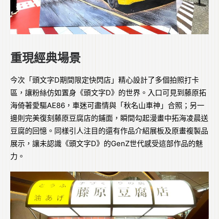
重現經典場景
今次「頭文字D期間限定快閃店」精心設計了多個拍照打卡
區，讓粉絲仿如置身《頭文字D》的世界。入口可見到藤原拓
海倚著愛驅AE86，車迷可盡情與「秋名山車神」合照；另一
邊則完美復刻藤原豆腐店的鋪面，瞬間勾起漫畫中拓海凌晨送
豆腐的回憶。同樣引人注目的還有作品介紹展板及原畫複製品
展示，讓未認識《頭文字D》的GenZ世代感受這部作品的魅
力。