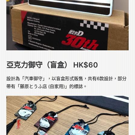
亞克力御守（盲盒） HK$60
設計為「汽車御守」，以盲盒形式販售，共有6款設計，部分
帶有「藤原とうふ店 (自家用)」的標誌。