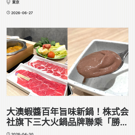
東京
2026-06-27
大澳蝦醬百年旨味新鍋！株式会
社旗下三大火鍋品牌聯乘「勝利
香蝦廠」
2026-04-30