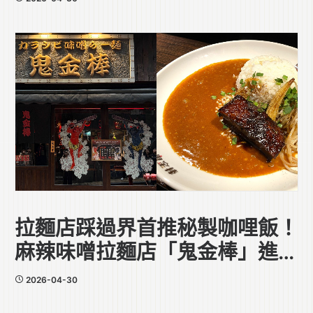
拉麵店踩過界首推秘製咖哩飯！
麻辣味噌拉麵店「鬼金棒」進駐
中環
2026-04-30