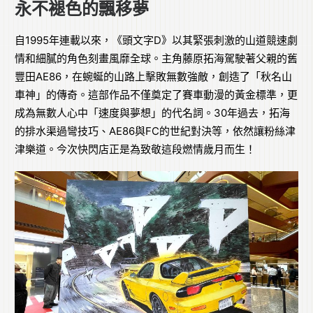
永不褪色的飄移夢
自1995年連載以來，《頭文字D》以其緊張刺激的山道競速劇
情和細膩的角色刻畫風靡全球。主角藤原拓海駕駛著父親的舊
豐田AE86，在蜿蜒的山路上擊敗無數強敵，創造了「秋名山
車神」的傳奇。這部作品不僅奠定了賽車動漫的黃金標準，更
成為無數人心中「速度與夢想」的代名詞。30年過去，拓海
的排水渠過彎技巧、AE86與FC的世紀對決等，依然讓粉絲津
津樂道。今次快閃店正是為致敬這段燃情歲月而生！