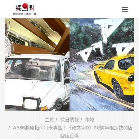
東北
四國
中部
人氣目的地
本地情報
東瀛特集
旅遊商品
Search
for:
主頁
探日情報
本地
AE86藤原拓海打卡專區！《頭文字D》30週年限定快閃店
登陸香港