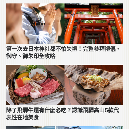
第一次去日本神社都不怕失禮！完整參拜禮儀、
御守、御朱印全攻略
除了飛驒牛還有什麼必吃？認識飛驒高山5款代
表性在地美食