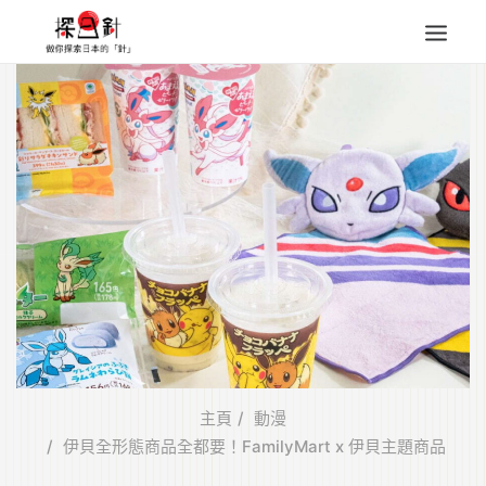
東北
四國
中部
人氣目的地
本地情報
東瀛特集
旅遊商品
Search
for:
主頁
動漫
伊貝全形態商品全都要！FamilyMart x 伊貝主題商品