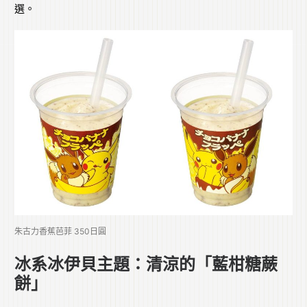
選。
朱古力香蕉芭菲 350日圓
冰系冰伊貝主題：清涼的「藍柑糖蕨
餅」