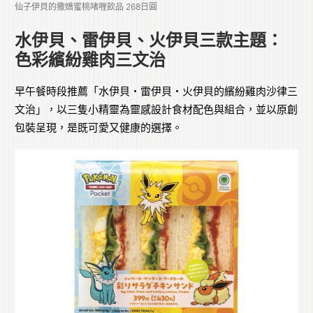
仙子伊貝的撒嬌蜜桃啫喱飲品 268日圓
水伊貝、雷伊貝、火伊貝三款主題：
色彩繽紛雞肉三文治
早午餐時段推薦「水伊貝・雷伊貝・火伊貝的繽紛雞肉沙律三
文治」，以三隻小精靈為靈感設計食材配色與組合，並以原創
包裝呈現，是既可愛又健康的選擇。