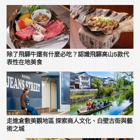
除了飛驒牛還有什麼必吃？認識飛驒高山5款代
表性在地美食
走進倉敷美觀地區 探索商人文化、白壁古街與藝
術之城