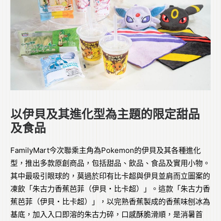
以伊貝及其進化型為主題的限定甜品
及食品
FamilyMart今次聯乘主角為Pokemon的伊貝及其各種進化
型，推出多款原創商品，包括甜品、飲品、食品及實用小物。
其中最吸引眼球的，莫過於印有比卡超與伊貝並肩而立圖案的
凍飲「朱古力香蕉芭菲（伊貝・比卡超）」。這款「朱古力香
蕉芭菲（伊貝・比卡超）」，以完熟香蕉製成的香蕉味刨冰為
基底，加入入口即溶的朱古力碎，口感酥脆滑順，是消暑首