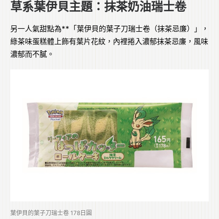
草系葉伊貝主題：抹茶奶油瑞士卷
另一人氣甜點為**「葉伊貝的葉子刀瑞士卷（抹茶忌廉）」，
綠茶味蛋糕體上飾有葉片花紋，內裡捲入濃郁抹茶忌廉，風味
濃郁而不膩。
葉伊貝的葉子刀瑞士卷 178日圓