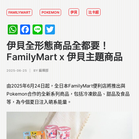
FAMILYMART
POKEMON
伊貝
比卡超
WhatsApp
Facebook
Line
Twitter
伊貝全形態商品全都要！
FamilyMart x 伊貝主題商品
2025-06-25
|
BY
編輯部
由2025年6月24日起，全日本FamilyMart便利店將推出與
Pokemon合作的全新系列商品，包括冷凍飲品、甜品及食品
等，為今個夏日注入萌系能量。