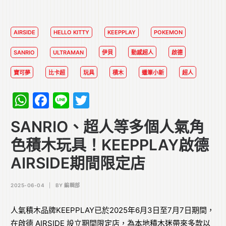
AIRSIDE
HELLO KITTY
KEEPPLAY
POKEMON
SANRIO
ULTRAMAN
伊貝
動感超人
啟德
寶可夢
比卡超
玩具
積木
蠟筆小新
超人
WhatsApp
Facebook
Line
Twitter
SANRIO、超人等多個人氣角
色積木玩具！KEEPPLAY啟德
AIRSIDE期間限定店
2025-06-04
|
BY
編輯部
人氣積木品牌KEEPPLAY已於2025年6月3日至7月7日期間，
在啟德 AIRSIDE 設立期間限定店，為本地積木迷帶來多款以