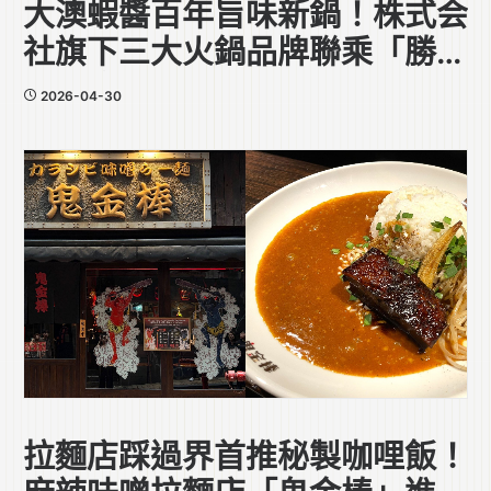
大澳蝦醬百年旨味新鍋！株式会
社旗下三大火鍋品牌聯乘「勝利
香蝦廠」
2026-04-30
拉麵店踩過界首推秘製咖哩飯！