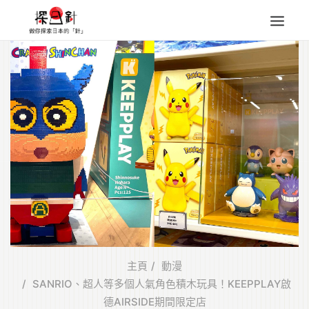
東北
四國
中部
人氣目的地
本地情報
東瀛特集
旅遊商品
Search
for:
主頁
動漫
SANRIO、超人等多個人氣角色積木玩具！KEEPPLAY啟
德AIRSIDE期間限定店