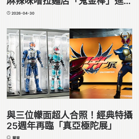
麻辣味噌拉麵店「鬼金棒」進駐
中環
2026-04-30
與三位幪面超人合照！經典特攝
25週年再臨「真亞極陀展」
關東